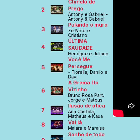
Chinelo de
Prego
2
Antony e Gabriel -
Antony & Gabriel
Pulando o muro
3
Zé Neto e
Cristiano
ÚLTIMA
4
SAUDADE
Henrique e Juliano
Você Me
Persegue
5
- Fiorella, Danilo e
Davi
A Grama Do
Vizinho
6
Bruno Rosa Part.
Jorge e Mateus
Ilusão de ótica
7
Ana Castela,
Matheus e Kaua
Vai lá
8
Maiara e Maraísa
Sonho de todo