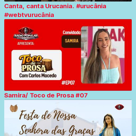
Canta, canta Urucania. #urucânia
#webtvurucânia
Samira/ Toco de Prosa #07