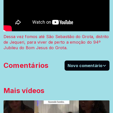
Dessa vez fomos até São Sebastião do Grota, distrito
de Jequeri, para viver de perto a emoção do 94º
Jubileu do Bom Jesus do Grota.
Comentários
Novo comentário
Mais vídeos