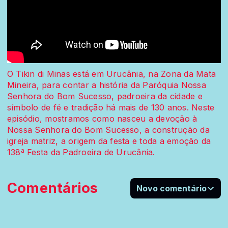
O Tikin di Minas está em Urucânia, na Zona da Mata
Mineira, para contar a história da Paróquia Nossa
Senhora do Bom Sucesso, padroeira da cidade e
símbolo de fé e tradição há mais de 130 anos. Neste
episódio, mostramos como nasceu a devoção à
Nossa Senhora do Bom Sucesso, a construção da
igreja matriz, a origem da festa e toda a emoção da
138ª Festa da Padroeira de Urucânia.
Comentários
Novo comentário