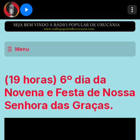
Menu
(19 horas) 6º dia da
Novena e Festa de Nossa
Senhora das Graças.