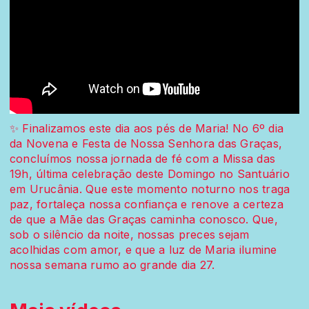
✨ Finalizamos este dia aos pés de Maria! No 6º dia
da Novena e Festa de Nossa Senhora das Graças,
concluímos nossa jornada de fé com a Missa das
19h, última celebração deste Domingo no Santuário
em Urucânia. Que este momento noturno nos traga
paz, fortaleça nossa confiança e renove a certeza
de que a Mãe das Graças caminha conosco. Que,
sob o silêncio da noite, nossas preces sejam
acolhidas com amor, e que a luz de Maria ilumine
nossa semana rumo ao grande dia 27.