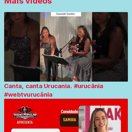
Mais vídeos
Canta, canta Urucania. #urucânia
#webtvurucânia