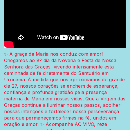
✨ A graça de Maria nos conduz com amor!
Chegamos ao 8º dia da Novena e Festa de Nossa
Senhora das Graças, vivendo intensamente esta
caminhada de fé diretamente do Santuário em
Urucânia. À medida que nos aproximamos do grande
dia 27, nossos corações se enchem de esperança,
confiança e profunda gratidão pela presença
materna de Maria em nossas vidas. Que a Virgem das
Graças continue a iluminar nossos passos, acolher
nossas intenções e fortalecer nossa perseverança
para que permaneçamos firmes na fé, unidos em
oração e amor. ✨ Acompanhe AO VIVO, reze