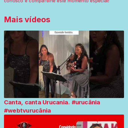
conosco e compartilhe este momento especial!
Mais vídeos
Canta, canta Urucania. #urucânia
#webtvurucânia