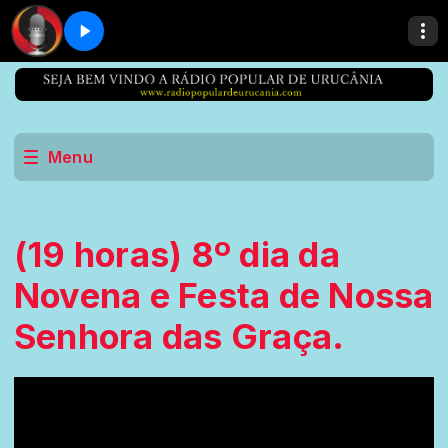
Menu
(19 horas) 8º dia da
Novena e Festa de Nossa
Senhora das Graça.